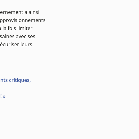
vernement a ainsi
 approvisionnements
a fois limiter
 saines avec ses
écuriser leurs
nts critiques,
! »