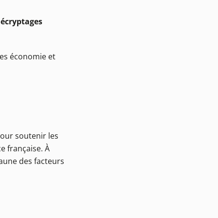
 décryptages
ges économie et
pour soutenir les
e française. À
’aune des facteurs