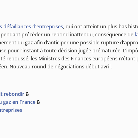
s défaillances d’entreprises
, qui ont atteint un plus bas his
t cependant précéder un rebond inattendu, conséquence de
l
ionnement du gaz afin d’anticiper une possible rupture d’app
fuse pour l’instant à toute décision jugée prématurée. L’i
i été repoussé, les Ministres des Finances européens n’étant
éen. Nouveau round de négociations début avril.
it rebondir
🔒
u gaz en France
🔒
ntreprises