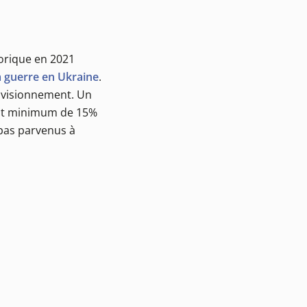
torique en 2021
a guerre en Ukraine
.
rovisionnement. Un
mpôt minimum de 15%
 pas parvenus à