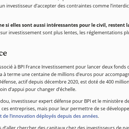
r un investisseur d’accepter des contraintes comme l’interdi
e si elles sont aussi intéressantes pour le civil, resten
 sur investissement sont plus lentes, les réglementations p
ce
ssocié à BPI France Investissement pour lancer deux fonds d
ra à terme une centaine de millions d’euros pour accompag
Défense, actif depuis décembre 2020, est doté de 400 million
soin d’appui pour changer d’échelle.
rdou, investisseur expert défense pour BPI et le ministère de
ces entreprises, mais pour leur permettre de se développer.
t de l’innovation déployés depuis des années
.
 d’aller chercher des capitaux chez des investisseurs de pa