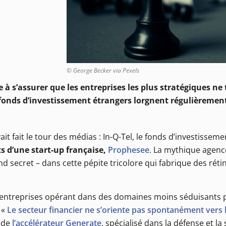
© George Becker via Pexels
que à s’assurer que les entreprises les plus stratégiques n
fonds d’investissement étrangers lorgnent régulièremen
vait fait le tour des médias : In-Q-Tel, le fonds d’investissem
rts d’une start-up française,
Prophesee
. La mythique agenc
 secret – dans cette pépite tricolore qui fabrique des rétine
 les entreprises opérant dans des domaines moins séduisants
. «
Le secteur financier ne s’oriente pas spontanément vers l
e de
l’accélérateur Generate
, spécialisé dans la défense et la 