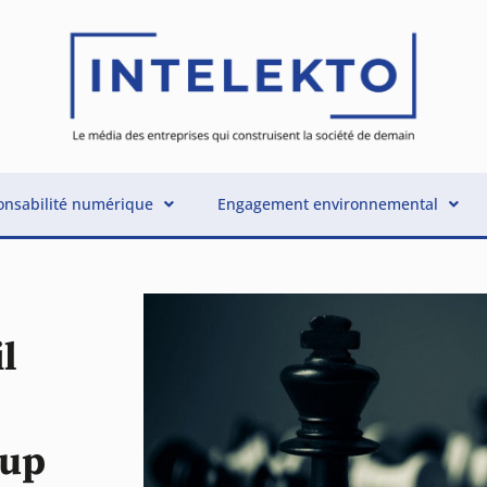
nsabilité numérique
Engagement environnemental
il
-up