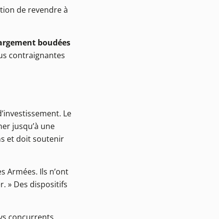
ction de revendre à
t largement boudées
lus contraignantes
’investissement. Le
ner jusqu’à une
s et doit soutenir
s Armées. Ils n’ont
 » Des dispositifs
ys concurrents.