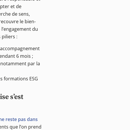
apter et de
herche de sens,
recouvre le bien-
e l’engagement du
piliers :
un accompagnement
endant 6 mois ;
e notamment par la
des formations ESG
se s’est
 ne reste pas dans
ments que l’on prend