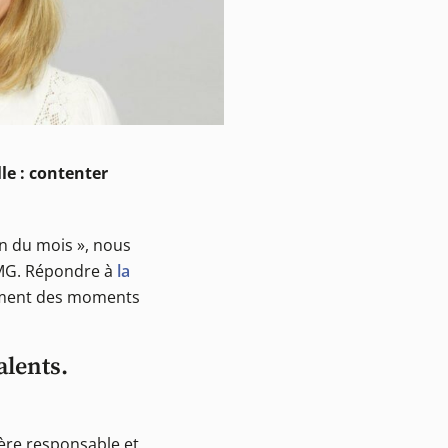
le : contenter
on du mois », nous
KPMG. Répondre à
la
nement des moments
alents.
ère responsable et