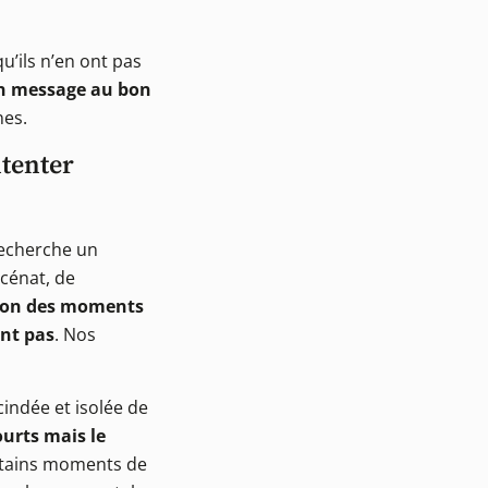
u’ils n’en ont pas
on message au bon
nes.
ntenter
recherche un
écénat, de
ion des moments
ent pas
. Nos
cindée et isolée de
ourts mais le
certains moments de