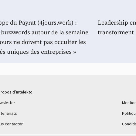
ppe du Payrat (4jours.work) :
Leadership en
 buzzwords autour de la semaine
transforment 
jours ne doivent pas occulter les
tés uniques des entreprises »
propos d’Intelekto
wsletter
Mention
rtenariats
Politiq
us contacter
Conditi