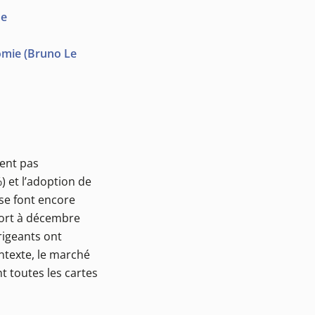
ne
nomie (Bruno Le
gent pas
) et l’adoption de
se font encore
port à décembre
rigeants ont
ntexte, le marché
t toutes les cartes