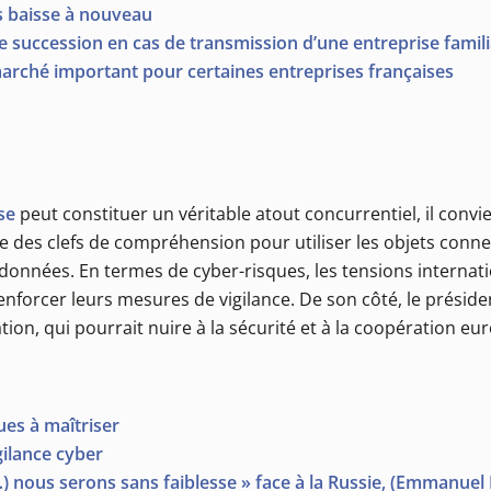
s baisse à nouveau
e succession en cas de transmission d’une entreprise famili
arché important pour certaines entreprises françaises
se
peut constituer un véritable atout concurrentiel, il convi
es clefs de compréhension pour utiliser les objets connect
s données. En termes de cyber-risques, les tensions interna
à renforcer leurs mesures de vigilance. De son côté, le présid
n, qui pourrait nuire à la sécurité et à la coopération eu
ues à maîtriser
gilance cyber
(…) nous serons sans faiblesse » face à la Russie, (Emmanue