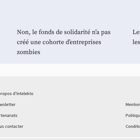
Non, le fonds de solidarité n’a pas
Le
créé une cohorte d’entreprises
le
zombies
propos d’Intelekto
wsletter
Mention
rtenariats
Politiq
us contacter
Conditi