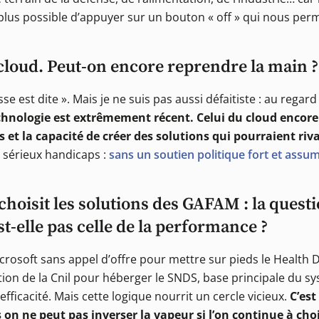
t plus possible d’appuyer sur un bouton « off » qui nous per
 cloud. Peut-on encore reprendre la main ?
se est dite ». Mais je ne suis pas aussi défaitiste : au regar
hnologie est extrêmement récent. Celui du cloud encore
s et la capacité de créer des solutions qui pourraient riv
 sérieux handicaps :
sans un soutien politique fort et assumé
oisit les solutions des GAFAM : la questi
st-elle pas celle de la performance ?
osoft sans appel d’offre pour mettre sur pieds le Health Da
ation de la Cnil pour héberger le SNDS, base principale du 
 efficacité. Mais cette logique nourrit un cercle vicieux.
C’est
on ne peut pas inverser la vapeur si l’on continue à chois