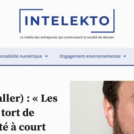
nsabilité numérique
Engagement environnemental
É
ler) : « Les
tort de
ité à court