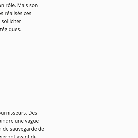
on rôle. Mais son
s réalisés ces
olliciter
atégiques.
fournisseurs. Des
raindre une vague
lan de sauvegarde de
égieront avant de