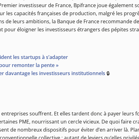
 Premier investisseur de France, Bpifrance joue également s
ur les capacités françaises de production, malgré les progrè
s de leurs ambitions, la Banque de France recommande de s
t pour éloigner les investisseurs étrangers des pépites str
ident les startups à s’adapter
e pour remonter la pente »
er davantage les investisseurs institutionnels
🔒
s entreprises souffrent. Et elles tardent donc à payer leurs 
rtaines PME, nourrissant un cercle vicieux. De quoi faire c
osent de nombreux dispositifs pour éviter d’en arriver là. P
onventionnelle collective : autant de leviers qu’elles privil