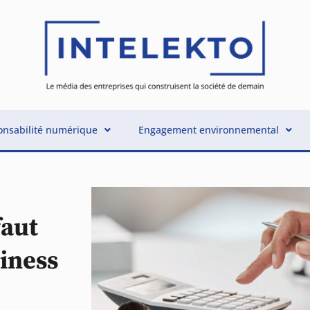
nsabilité numérique
Engagement environnemental
faut
siness