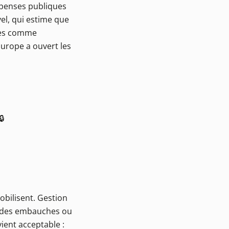
dépenses publiques
vel, qui estime que
ises comme
Europe a ouvert les
🔒
mobilisent. Gestion
nt des embauches ou
ient acceptable :