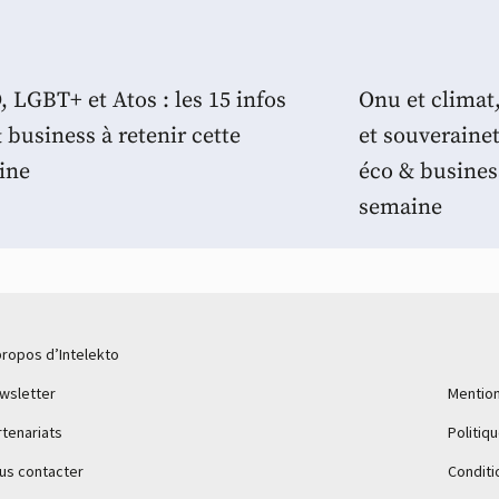
 LGBT+ et Atos : les 15 infos
Onu et climat
 business à retenir cette
et souverainet
ine
éco & business
semaine
propos d’Intelekto
wsletter
Mention
rtenariats
Politiq
us contacter
Conditi