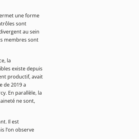
ermet une forme
ntrôles sont
divergent au sein
tats membres sont
e, la
bles existe depuis
nt productif, avait
te de 2019 a
y. En parallèle, la
aineté ne sont,
t. Il est
is l’on observe