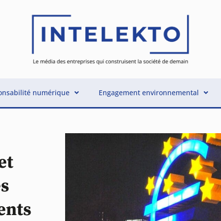
nsabilité numérique
Engagement environnemental
et
es
ents