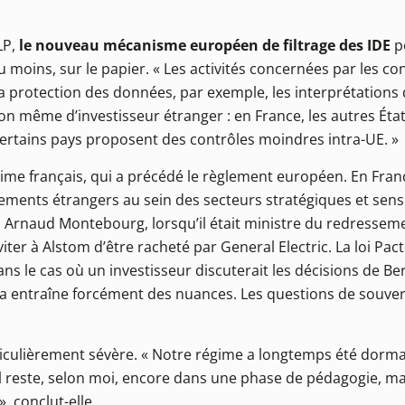
LP,
le nouveau mécanisme européen de filtrage des IDE
p
 moins, sur le papier. « Les activités concernées par les co
a protection des données, par exemple, les interprétations 
ion même d’investisseur étranger : en France, les autres É
certains pays proposent des contrôles moindres intra-UE. »
égime français, qui a précédé le règlement européen. En Franc
ements étrangers au sein des secteurs stratégiques et sensi
s. Arnaud Montebourg, lorsqu’il était ministre du redresseme
er à Alstom d’être racheté par General Electric. La loi Pac
s le cas où un investisseur discuterait les décisions de Berc
ela entraîne forcément des nuances. Les questions de souver
ticulièrement sévère. « Notre régime a longtemps été dorman
 Il reste, selon moi, encore dans une phase de pédagogie, ma
», conclut-elle.