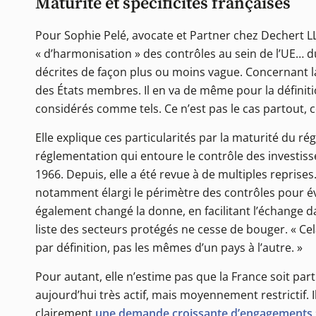
Maturité et spécificités françaises
Pour Sophie Pelé, avocate et Partner chez Dechert L
« d’harmonisation » des contrôles au sein de l’UE… du
décrites de façon plus ou moins vague. Concernant l
des États membres. Il en va de même pour la définit
considérés comme tels. Ce n’est pas le cas partout, 
Elle explique ces particularités par la maturité du r
réglementation qui entoure le contrôle des investiss
1966. Depuis, elle a été revue à de multiples reprise
notamment élargi le périmètre des contrôles pour évit
également changé la donne, en facilitant l’échange dan
liste des secteurs protégés ne cesse de bouger. « C
par définition, pas les mêmes d’un pays à l’autre. »
Pour autant, elle n’estime pas que la France soit par
aujourd’hui très actif, mais moyennement restrictif.
clairement
une demande croissante d’engagements