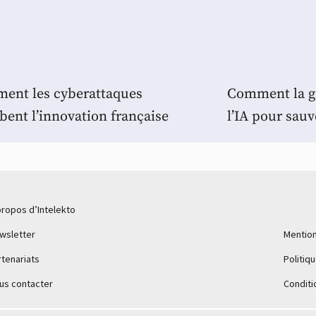
ent les cyberattaques
Comment la gé
ent l’innovation française
l’IA pour sauv
propos d’Intelekto
wsletter
Mention
rtenariats
Politiq
us contacter
Conditi