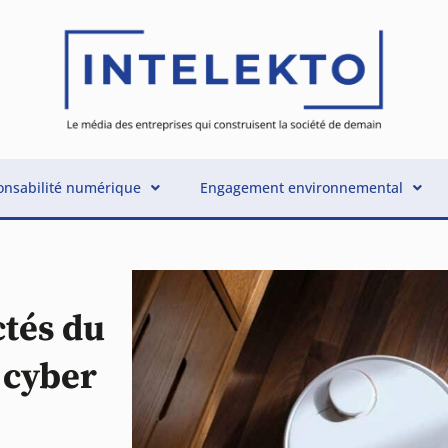
nsabilité numérique
Engagement environnemental
ctés du
s cyber