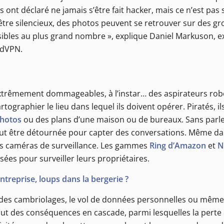
ont déclaré ne jamais s’être fait hacker, mais ce n’est pas
t être silencieux, des photos peuvent se retrouver sur des 
ibles au plus grand nombre », explique Daniel Markuson, e
rdVPN.
 extrêmement dommageables, à l’instar… des aspirateurs rob
tographier le lieu dans lequel ils doivent opérer. Piratés, i
photos
ou des plans d’une maison ou de bureaux. Sans parle
peut être détournée pour capter des conversations. Même d
les caméras de surveillance. Les gammes
Ring d’Amazon
et
N
isées pour surveiller leurs propriétaires.
ntreprise, loups dans la bergerie ?
s : des cambriolages, le vol de données personnelles ou même
tout des conséquences en cascade, parmi lesquelles la perte