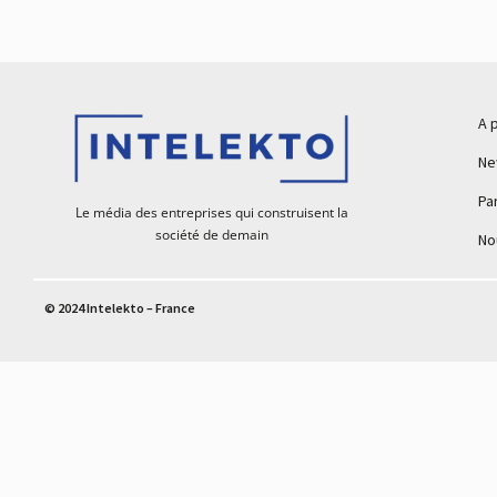
A 
Ne
Pa
Le média des entreprises qui construisent la
société de demain
No
© 2024 Intelekto – France