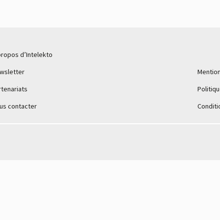
propos d’Intelekto
wsletter
Mention
rtenariats
Politiq
us contacter
Conditi