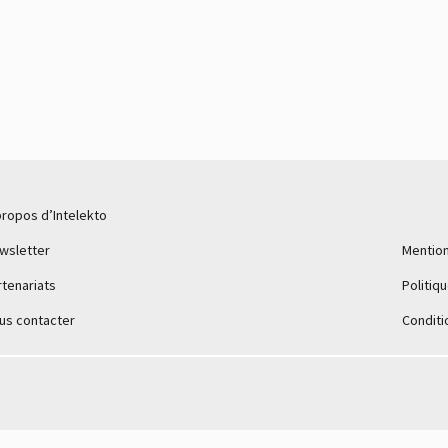
propos d’Intelekto
wsletter
Mention
rtenariats
Politiq
us contacter
Conditi